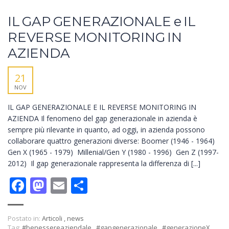
IL GAP GENERAZIONALE e IL
REVERSE MONITORING IN
AZIENDA
21
NOV
IL GAP GENERAZIONALE E IL REVERSE MONITORING IN
AZIENDA Il fenomeno del gap generazionale in azienda è
sempre più rilevante in quanto, ad oggi, in azienda possono
collaborare quattro generazioni diverse: Boomer (1946 - 1964)
Gen X (1965 - 1979) Millenial/Gen Y (1980 - 1996) Gen Z (1997-
2012) Il gap generazionale rappresenta la differenza di [...]
Facebook
Mastodon
Email
Condividi
Postato in:
Articoli
,
news
Tag:
#benessereaziendale
,
#gapgenerazionale
,
#generazioneX
,