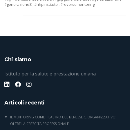
#generazioneZ
,
#hhpinstitute
,
#reversementoring
Chi siamo
Istituto per la salute e prestazione umana
Articoli recenti
IL MENTORING COME PILASTRO DEL BENESSERE ORGANIZZATIVO:
OLTRE LA CRESCITA PROFESSIONALE