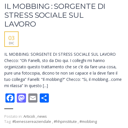
IL MOBBING : SORGENTE DI
STRESS SOCIALE SUL
LAVORO
03
DIC
IL MOBBING: SORGENTE DI STRESS SOCIALE SUL LAVORO
Checco: “Oh Fanelli, sto da Dio qui. I colleghi mi hanno
organizzato questo trattamento che se c’è da fare una cosa,
pure una fotocopia, dicono te non sei capace e la deve fare il
tuo collega” Fanelli: “Il mobbing?” Checco: “Si, il mobbing…come
mi rilassa” In questo [...]
Facebook
Mastodon
Email
Condividi
Postato in:
Articoli
,
news
Tag:
#benessereaziendale
,
#hhpinstitute
,
#mobbing