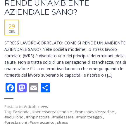
RENDE UN AMBIENTE
AZIENDALE SANO?
29
GEN
STRESS LAVORO-CORRELATO: COME SI RENDE UN AMBIENTE
AZIENDALE SANO? Nelle società moderne, lo stress lavoro-
correlato (WRS) è diventato uno dei principali determinanti della
salute. Non si tratta solo di una sensazione di stanchezza, ma di
una reazione fisica ed emotiva dannosa che emerge quando le
richieste del lavoro superano le capacità, le risorse o i [...]
Facebook
Mastodon
Email
Condividi
Postato in:
Articoli
,
news
Tag:
#azienda
,
#benessereaziendale
,
#consapevolezzadise
,
#equilibrio
,
#hhpinstitute
,
#malessere
,
#monitoraggio
,
#prestazioni
,
#sovraccarico
,
stress