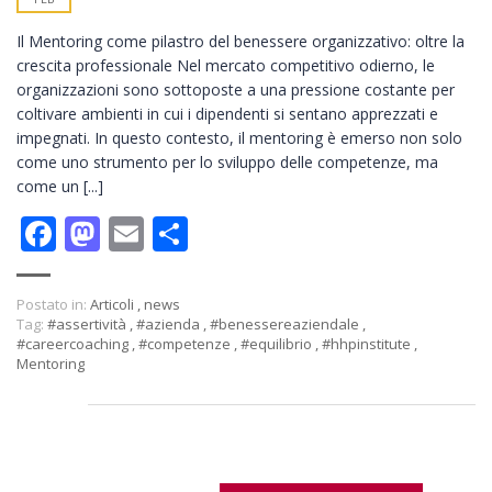
Il Mentoring come pilastro del benessere organizzativo: oltre la
crescita professionale Nel mercato competitivo odierno, le
organizzazioni sono sottoposte a una pressione costante per
coltivare ambienti in cui i dipendenti si sentano apprezzati e
impegnati. In questo contesto, il mentoring è emerso non solo
come uno strumento per lo sviluppo delle competenze, ma
come un [...]
Facebook
Mastodon
Email
Condividi
Postato in:
Articoli
,
news
Tag:
#assertività
,
#azienda
,
#benessereaziendale
,
#careercoaching
,
#competenze
,
#equilibrio
,
#hhpinstitute
,
Mentoring