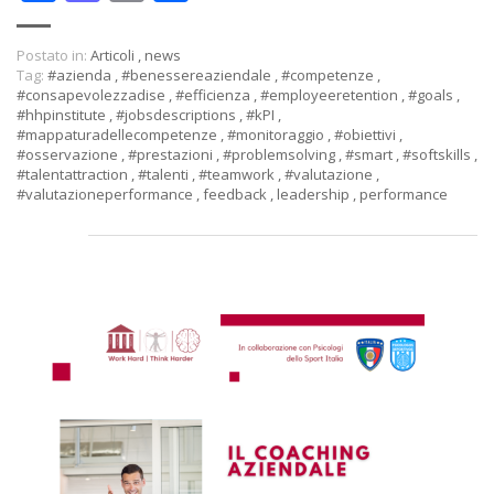
Postato in:
Articoli
,
news
Tag:
#azienda
,
#benessereaziendale
,
#competenze
,
#consapevolezzadise
,
#efficienza
,
#employeeretention
,
#goals
,
#hhpinstitute
,
#jobsdescriptions
,
#kPI
,
#mappaturadellecompetenze
,
#monitoraggio
,
#obiettivi
,
#osservazione
,
#prestazioni
,
#problemsolving
,
#smart
,
#softskills
,
#talentattraction
,
#talenti
,
#teamwork
,
#valutazione
,
#valutazioneperformance
,
feedback
,
leadership
,
performance