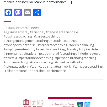
tecnica per incrementare le performance [...]
Facebook
Mastodon
Email
Condividi
Postato in:
Articoli
,
news
Tag:
#assertività
,
#azienda
,
#benessereaziendale
,
#businesscoaching
,
#careercoaching
,
#changemanagementcoaching
,
#coach
,
#coachee
,
#consapevolezzadise
,
#corporatecoaching
,
#decisionmaking
,
#employeeretention
,
#executivecoaching
,
#goals
,
#hhpinstitute
,
#innergame
,
#leadershipcoaching
,
#lifecoaching
,
#Modellogrow
,
#obiettivi
,
#performancecoaching
,
#personalbrandingcoaching
,
#problemsolving
,
#salescoaching
,
#smart
,
#softskills
,
#talentattraction
,
#teamcoaching
,
#teamwork
,
#turnover
,
coaching
,
collaborazione
,
leadership
,
performance