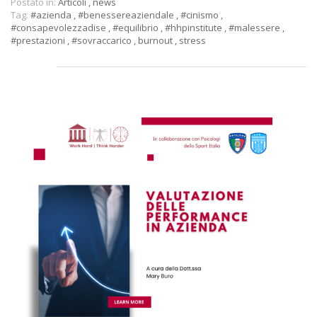
Postato in:
Articoli
,
news
Tag:
#azienda
,
#benessereaziendale
,
#cinismo
,
#consapevolezzadise
,
#equilibrio
,
#hhpinstitute
,
#malessere
,
#prestazioni
,
#sovraccarico
,
burnout
,
stress