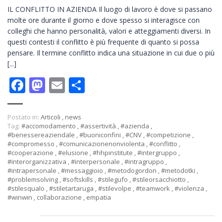
IL CONFLITTO IN AZIENDA Il luogo di lavoro è dove si passano
molte ore durante il giorno e dove spesso si interagisce con
colleghi che hanno personalità, valori e atteggiamenti diversi. In
questi contesti il conflitto è più frequente di quanto si possa
pensare. Il termine conflitto indica una situazione in cui due o più
[...]
Facebook
Mastodon
Email
Condividi
Postato in:
Articoli
,
news
Tag:
#accomodamento
,
#assertività
,
#azienda
,
#benessereaziendale
,
#buoniconfini
,
#CNV
,
#competizione
,
#compromesso
,
#comunicazionenonviolenta
,
#conflitto
,
#cooperazione
,
#elusione
,
#hhpinstitute
,
#intergruppo
,
#interorganizzativa
,
#interpersonale
,
#intragruppo
,
#intrapersonale
,
#messaggioio
,
#metodogordon
,
#metodotki
,
#problemsolving
,
#softskills
,
#stilegufo
,
#stileorsacchiotto
,
#stilesqualo
,
#stiletartaruga
,
#stilevolpe
,
#teamwork
,
#violenza
,
#winwin
,
collaborazione
,
empatia