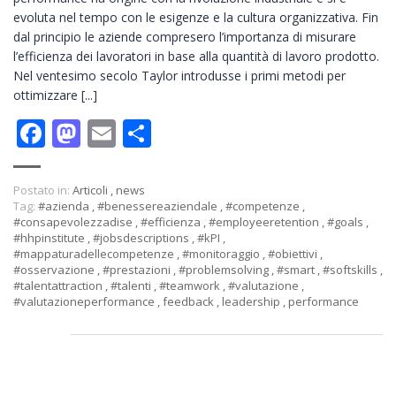
evoluta nel tempo con le esigenze e la cultura organizzativa. Fin
dal principio le aziende compresero l’importanza di misurare
l’efficienza dei lavoratori in base alla quantità di lavoro prodotto.
Nel ventesimo secolo Taylor introdusse i primi metodi per
ottimizzare [...]
Facebook
Mastodon
Email
Condividi
Postato in:
Articoli
,
news
Tag:
#azienda
,
#benessereaziendale
,
#competenze
,
#consapevolezzadise
,
#efficienza
,
#employeeretention
,
#goals
,
#hhpinstitute
,
#jobsdescriptions
,
#kPI
,
#mappaturadellecompetenze
,
#monitoraggio
,
#obiettivi
,
#osservazione
,
#prestazioni
,
#problemsolving
,
#smart
,
#softskills
,
#talentattraction
,
#talenti
,
#teamwork
,
#valutazione
,
#valutazioneperformance
,
feedback
,
leadership
,
performance