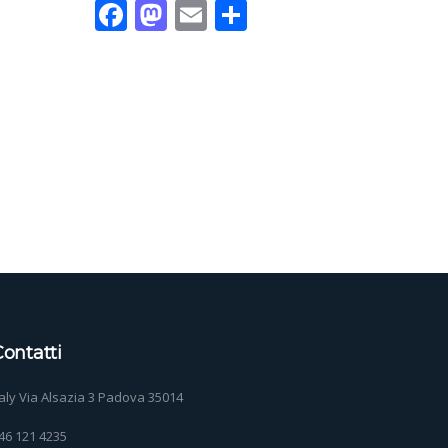
Facebook
Mastodon
Email
Condividi
ontatti
taly Via Alsazia 3 Padova 35014
46 121 4235