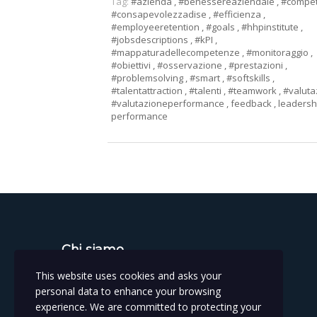
Tag:
#azienda
,
#benessereaziendale
,
#compe
#consapevolezzadise
,
#efficienza
,
#employeeretention
,
#goals
,
#hhpinstitute
,
#jobsdescriptions
,
#kPI
,
#mappaturadellecompetenze
,
#monitoraggio
,
#obiettivi
,
#osservazione
,
#prestazioni
,
#problemsolving
,
#smart
,
#softskills
,
#talentattraction
,
#talenti
,
#teamwork
,
#valut
#valutazioneperformance
,
feedback
,
leaders
performance
Chi siamo
This website uses cookies and asks your
Istituto per la salute e prestazione umana
personal data to enhance your browsing
experience. We are committed to protecting your