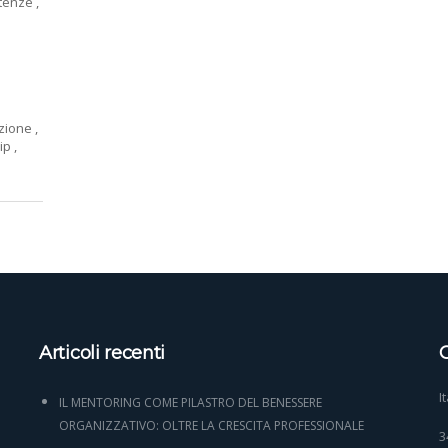
tenze
,
azione
,
hip
,
Articoli recenti
C
I
IL MENTORING COME PILASTRO DEL BENESSERE
ORGANIZZATIVO: OLTRE LA CRESCITA PROFESSIONALE
3