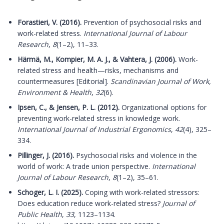
Forastieri, V. (2016).
Prevention of psychosocial risks and
work-related stress.
International Journal of Labour
Research
,
8
(1–2), 11–33.
Härmä, M., Kompier, M. A. J., & Vahtera, J. (2006).
Work-
related stress and health—risks, mechanisms and
countermeasures [Editorial].
Scandinavian Journal of Work,
Environment & Health
,
32
(6).
Ipsen, C., & Jensen, P. L. (2012).
Organizational options for
preventing work-related stress in knowledge work.
International Journal of Industrial Ergonomics
,
42
(4), 325–
334.
Pillinger, J. (2016).
Psychosocial risks and violence in the
world of work: A trade union perspective.
International
Journal of Labour Research
,
8
(1–2), 35–61.
Schoger, L. I. (2025).
Coping with work-related stressors:
Does education reduce work-related stress?
Journal of
Public Health
,
33
, 1123–1134.