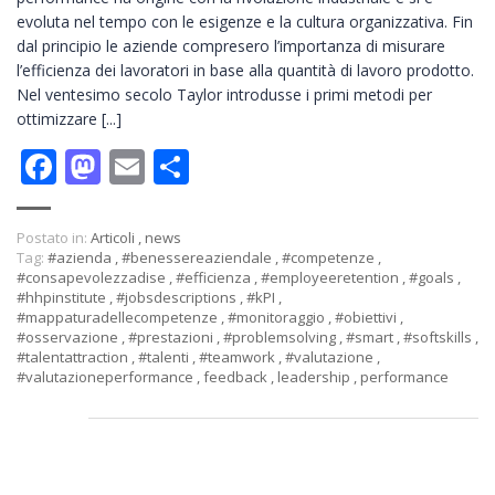
evoluta nel tempo con le esigenze e la cultura organizzativa. Fin
dal principio le aziende compresero l’importanza di misurare
l’efficienza dei lavoratori in base alla quantità di lavoro prodotto.
Nel ventesimo secolo Taylor introdusse i primi metodi per
ottimizzare [...]
Facebook
Mastodon
Email
Condividi
Postato in:
Articoli
,
news
Tag:
#azienda
,
#benessereaziendale
,
#competenze
,
#consapevolezzadise
,
#efficienza
,
#employeeretention
,
#goals
,
#hhpinstitute
,
#jobsdescriptions
,
#kPI
,
#mappaturadellecompetenze
,
#monitoraggio
,
#obiettivi
,
#osservazione
,
#prestazioni
,
#problemsolving
,
#smart
,
#softskills
,
#talentattraction
,
#talenti
,
#teamwork
,
#valutazione
,
#valutazioneperformance
,
feedback
,
leadership
,
performance