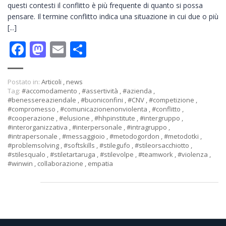
questi contesti il conflitto è più frequente di quanto si possa
pensare. Il termine conflitto indica una situazione in cui due o più
[...]
Facebook
Mastodon
Email
Condividi
Postato in:
Articoli
,
news
Tag:
#accomodamento
,
#assertività
,
#azienda
,
#benessereaziendale
,
#buoniconfini
,
#CNV
,
#competizione
,
#compromesso
,
#comunicazionenonviolenta
,
#conflitto
,
#cooperazione
,
#elusione
,
#hhpinstitute
,
#intergruppo
,
#interorganizzativa
,
#interpersonale
,
#intragruppo
,
#intrapersonale
,
#messaggioio
,
#metodogordon
,
#metodotki
,
#problemsolving
,
#softskills
,
#stilegufo
,
#stileorsacchiotto
,
#stilesqualo
,
#stiletartaruga
,
#stilevolpe
,
#teamwork
,
#violenza
,
#winwin
,
collaborazione
,
empatia