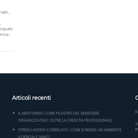
onale
,
,
esqualo
lenza
,
Articoli recenti
C
I
IL MENTORING COME PILASTRO DEL BENESSERE
ORGANIZZATIVO: OLTRE LA CRESCITA PROFESSIONALE
3
i
STRESS LAVORO-CORRELATO: COME SI RENDE UN AMBIENTE
AZIENDALE SANO?