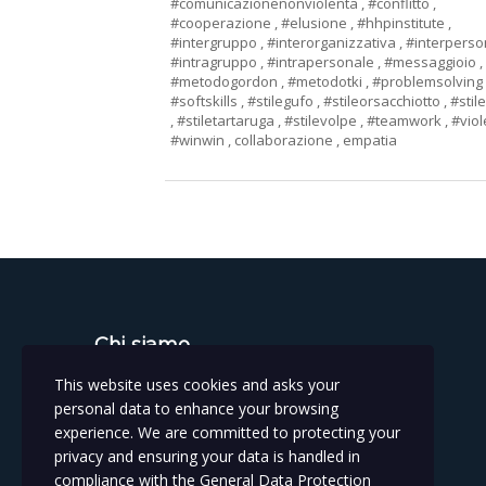
#comunicazionenonviolenta
,
#conflitto
,
#cooperazione
,
#elusione
,
#hhpinstitute
,
#intergruppo
,
#interorganizzativa
,
#interpers
#intragruppo
,
#intrapersonale
,
#messaggioio
,
#metodogordon
,
#metodotki
,
#problemsolving
#softskills
,
#stilegufo
,
#stileorsacchiotto
,
#stil
,
#stiletartaruga
,
#stilevolpe
,
#teamwork
,
#vio
#winwin
,
collaborazione
,
empatia
Chi siamo
This website uses cookies and asks your
Istituto per la salute e prestazione umana
personal data to enhance your browsing
experience. We are committed to protecting your
privacy and ensuring your data is handled in
compliance with the
General Data Protection