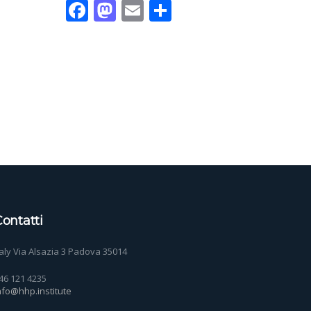
Facebook
Mastodon
Email
Condividi
ontatti
taly Via Alsazia 3 Padova 35014
46 121 4235
nfo@hhp.institute