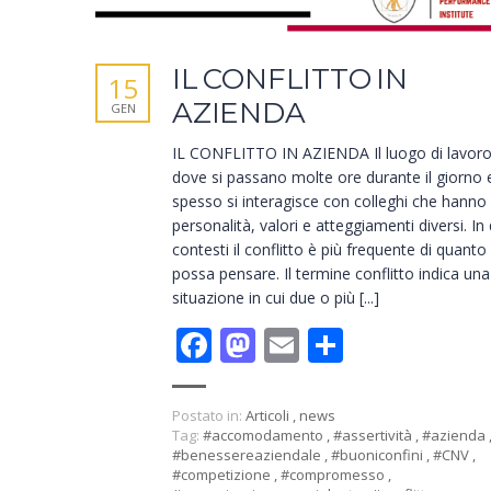
IL CONFLITTO IN
15
AZIENDA
GEN
IL CONFLITTO IN AZIENDA Il luogo di lavoro
dove si passano molte ore durante il giorno
spesso si interagisce con colleghi che hanno
personalità, valori e atteggiamenti diversi. In
contesti il conflitto è più frequente di quanto 
possa pensare. Il termine conflitto indica una
situazione in cui due o più [...]
Facebook
Mastodon
Email
Condivid
Postato in:
Articoli
,
news
Tag:
#accomodamento
,
#assertività
,
#azienda
#benessereaziendale
,
#buoniconfini
,
#CNV
,
#competizione
,
#compromesso
,