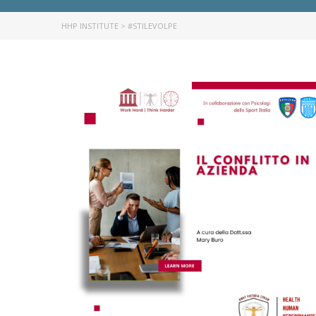
HHP INSTITUTE
>
#STILEVOLPE