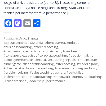
luogo di arrivo desiderato (punto B). Il coaching come lo
conosciamo oggi nasce negli anni 70 negli Stati Uniti, come
tecnica per incrementare le performance [...]
Facebook
Mastodon
Email
Condividi
Postato in:
Articoli
,
news
Tag:
#assertività
,
#azienda
,
#benessereaziendale
,
#businesscoaching
,
#careercoaching
,
#changemanagementcoaching
,
#coach
,
#coachee
,
#consapevolezzadise
,
#corporatecoaching
,
#decisionmaking
,
#employeeretention
,
#executivecoaching
,
#goals
,
#hhpinstitute
,
#innergame
,
#leadershipcoaching
,
#lifecoaching
,
#Modellogrow
,
#obiettivi
,
#performancecoaching
,
#personalbrandingcoaching
,
#problemsolving
,
#salescoaching
,
#smart
,
#softskills
,
#talentattraction
,
#teamcoaching
,
#teamwork
,
#turnover
,
coaching
,
collaborazione
,
leadership
,
performance