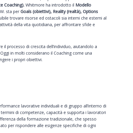
e Coaching).
Whitmore ha introdotto il
Modello
.W. sta per
Goals (obiettivi), Reality (realtà), Options
ibile trovare risorse ed ostacoli sia interni che esterni al
ività della vita quotidiana, per affrontare sfide e
re il processo di crescita dell’individuo, aiutandolo a
o. Oggi in molti considerano il Coaching come una
gere i propri obiettivi.
mance lavorative individuali e di gruppo all’interno di
in termini di competenze, capacità e supporta i lavoratori
A differenza della formazione tradizionale, che spesso
iato per rispondere alle esigenze specifiche di ogni