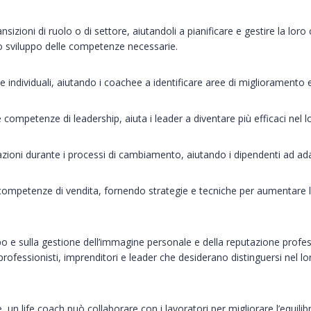
sizioni di ruolo o di settore, aiutandoli a pianificare e gestire la loro
ello sviluppo delle competenze necessarie.
 individuali, aiutando i coachee a identificare aree di miglioramento e 
e competenze di leadership, aiuta i leader a diventare più efficaci nel l
zioni durante i processi di cambiamento, aiutando i dipendenti ad ada
ompetenze di vendita, fornendo strategie e tecniche per aumentare le
o e sulla gestione dell’immagine personale e della reputazione professi
ofessionisti, imprenditori e leader che desiderano distinguersi nel l
n life coach può collaborare con i lavoratori per migliorare l’equilibr