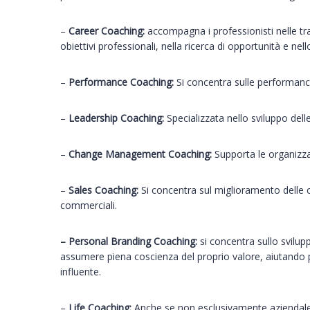
–
Career Coaching:
accompagna i professionisti nelle tran
obiettivi professionali, nella ricerca di opportunità e n
–
Performance Coaching:
Si concentra sulle performance
–
Leadership Coaching:
Specializzata nello sviluppo dell
–
Change Management Coaching:
Supporta le organizza
–
Sales Coaching:
Si concentra sul miglioramento delle c
commerciali.
– Personal Branding Coaching:
si concentra sullo svilupp
assumere piena coscienza del proprio valore, aiutando pr
influente.
–
Life Coaching:
Anche se non esclusivamente aziendale, u