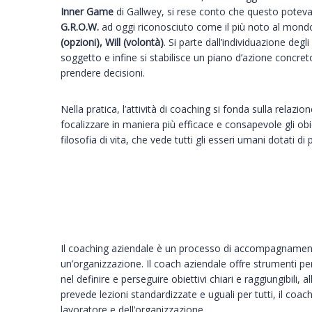
Inner Game
di Gallwey, si rese conto che questo poteva 
G.R.O.W.
ad oggi riconosciuto come il più noto al mondo p
(opzioni), Will (volontà)
. Si parte dall’individuazione degli
soggetto e infine si stabilisce un piano d’azione concre
prendere decisioni.
Nella pratica, l’attività di coaching si fonda sulla relazione
focalizzare in maniera più efficace e consapevole gli ob
filosofia di vita, che vede tutti gli esseri umani dotati d
Il coaching aziendale è un processo di accompagnamento
un’organizzazione. Il coach aziendale offre strumenti per
nel definire e perseguire obiettivi chiari e raggiungibili,
prevede lezioni standardizzate e uguali per tutti, il coa
lavoratore e dell’organizzazione.