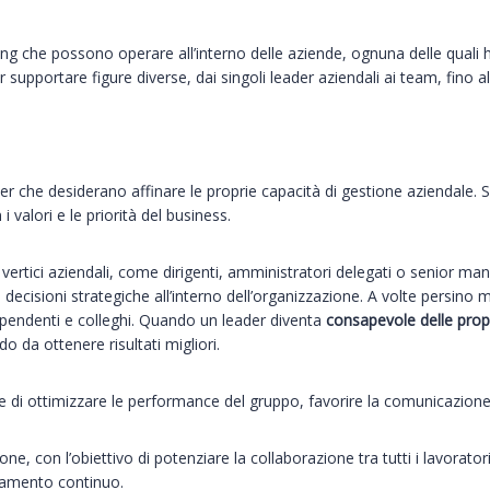
hing che possono operare all’interno delle aziende, ognuna delle quali
r supportare figure diverse, dai singoli leader aziendali ai team, fino a
ader che desiderano affinare le proprie capacità di gestione aziendale. 
 i valori e le priorità del business.
ertici aziendali, come dirigenti, amministratori delegati o senior mana
 decisioni strategiche all’interno dell’organizzazione. A volte persi
ipendenti e colleghi. Quando un leader diventa
consapevole delle prop
da ottenere risultati migliori.
ne di ottimizzare le performance del gruppo, favorire la comunicazione
zione, con l’obiettivo di potenziare la collaborazione tra tutti i lavora
ramento continuo.