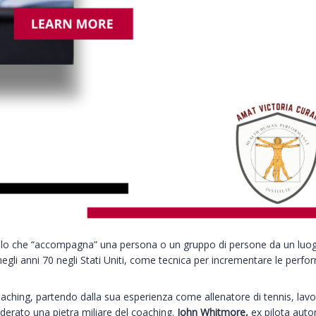
colo che “accompagna” una persona o un gruppo di persone da un luogo
li anni 70 negli Stati Uniti, come tecnica per incrementare le perfor
ching, partendo dalla sua esperienza come allenatore di tennis, lavorò
iderato una pietra miliare del coaching.
John Whitmore,
ex pilota auto