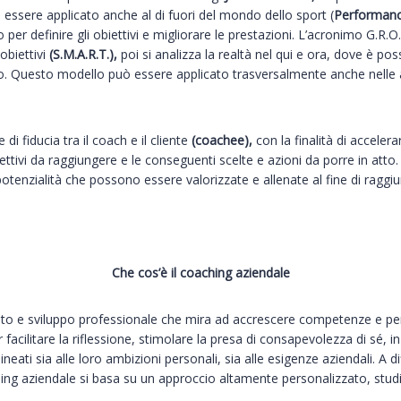
essere applicato anche al di fuori del mondo dello sport (
Performanc
er definire gli obiettivi e migliorare le prestazioni. L’acronimo G.R.O
 obiettivi
(S.M.A.R.T.),
poi si analizza la realtà nel qui e ora, dove è poss
to. Questo modello può essere applicato trasversalmente anche nelle att
 di fiducia tra il coach e il cliente
(coachee),
con la finalità di accelera
iettivi da raggiungere e le conseguenti scelte e azioni da porre in att
i potenzialità che possono essere valorizzate e allenate al fine di raggiun
Che cos’è il coaching aziendale
 e sviluppo professionale che mira ad accrescere competenze e perfor
 facilitare la riflessione, stimolare la presa di consapevolezza di sé, 
 allineati sia alle loro ambizioni personali, sia alle esigenze aziendali. 
ching aziendale si basa su un approccio altamente personalizzato, stud