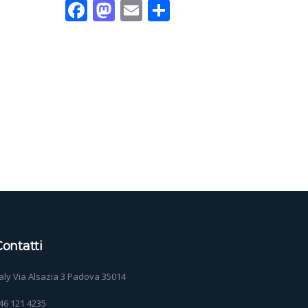
Facebook
Mastodon
Email
Condividi
ontatti
taly Via Alsazia 3 Padova 35014
46 121 4235