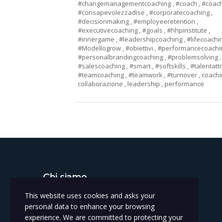
#changemanagementcoaching
,
#coach
,
#coac
#consapevolezzadise
,
#corporatecoaching
,
#decisionmaking
,
#employeeretention
,
#executivecoaching
,
#goals
,
#hhpinstitute
,
#innergame
,
#leadershipcoaching
,
#lifecoach
#Modellogrow
,
#obiettivi
,
#performancecoach
#personalbrandingcoaching
,
#problemsolving
,
#salescoaching
,
#smart
,
#softskills
,
#talentatt
#teamcoaching
,
#teamwork
,
#turnover
,
coach
collaborazione
,
leadership
,
performance
Chi siamo
This website uses cookies and asks your
Istituto per la salute e prestazione umana
personal data to enhance your browsing
experience. We are committed to protecting your