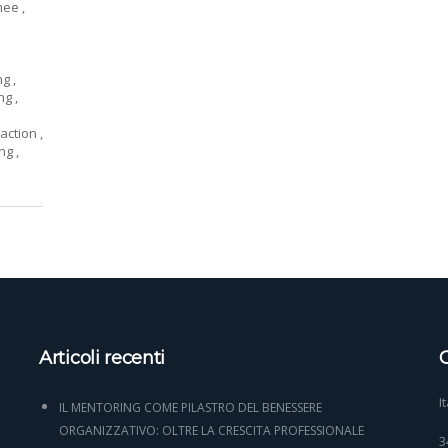
hee
,
ing
,
ing
,
raction
,
ing
,
Articoli recenti
C
I
IL MENTORING COME PILASTRO DEL BENESSERE
ORGANIZZATIVO: OLTRE LA CRESCITA PROFESSIONALE
3