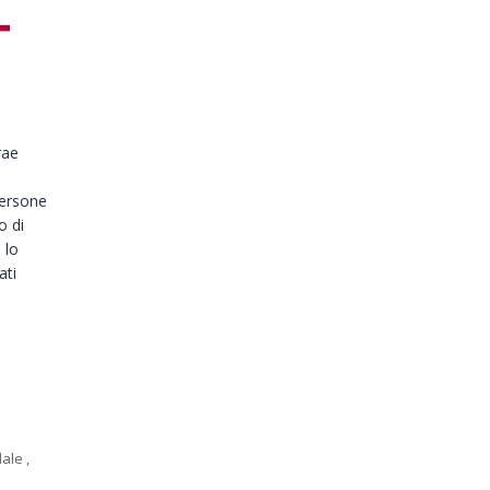
rae
persone
o di
 lo
ati
i
dale
,