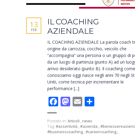
IL COACHING
13
AZIENDALE
FEB
IL COACHING AZIENDALE La parola coach t
origine da carrozza, cocchio, veicolo che
“accompagna” una persona o un gruppo di 
da un luogo di partenza (punto A) ad un luog
arrivo desiderato (punto B). Il coaching come
conosciamo oggi nasce negli anni 70 negli St
Uniti, come tecnica per incrementare le
performance [...]
Facebook
Mastodon
Email
Condivid
Postato in:
Articoli
,
news
Tag:
#assertività
,
#azienda
,
#benessereazien
#businesscoaching
,
#careercoaching
,