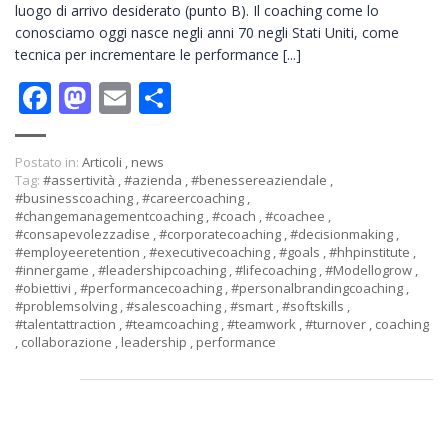
luogo di arrivo desiderato (punto B). Il coaching come lo
conosciamo oggi nasce negli anni 70 negli Stati Uniti, come
tecnica per incrementare le performance [...]
Facebook
Mastodon
Email
Condividi
Postato in:
Articoli
,
news
Tag:
#assertività
,
#azienda
,
#benessereaziendale
,
#businesscoaching
,
#careercoaching
,
#changemanagementcoaching
,
#coach
,
#coachee
,
#consapevolezzadise
,
#corporatecoaching
,
#decisionmaking
,
#employeeretention
,
#executivecoaching
,
#goals
,
#hhpinstitute
,
#innergame
,
#leadershipcoaching
,
#lifecoaching
,
#Modellogrow
,
#obiettivi
,
#performancecoaching
,
#personalbrandingcoaching
,
#problemsolving
,
#salescoaching
,
#smart
,
#softskills
,
#talentattraction
,
#teamcoaching
,
#teamwork
,
#turnover
,
coaching
,
collaborazione
,
leadership
,
performance