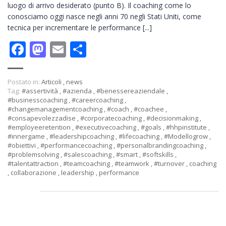
luogo di arrivo desiderato (punto B). Il coaching come lo
conosciamo oggi nasce negli anni 70 negli Stati Uniti, come
tecnica per incrementare le performance [...]
Facebook
Mastodon
Email
Condividi
Postato in:
Articoli
,
news
Tag:
#assertività
,
#azienda
,
#benessereaziendale
,
#businesscoaching
,
#careercoaching
,
#changemanagementcoaching
,
#coach
,
#coachee
,
#consapevolezzadise
,
#corporatecoaching
,
#decisionmaking
,
#employeeretention
,
#executivecoaching
,
#goals
,
#hhpinstitute
,
#innergame
,
#leadershipcoaching
,
#lifecoaching
,
#Modellogrow
,
#obiettivi
,
#performancecoaching
,
#personalbrandingcoaching
,
#problemsolving
,
#salescoaching
,
#smart
,
#softskills
,
#talentattraction
,
#teamcoaching
,
#teamwork
,
#turnover
,
coaching
,
collaborazione
,
leadership
,
performance