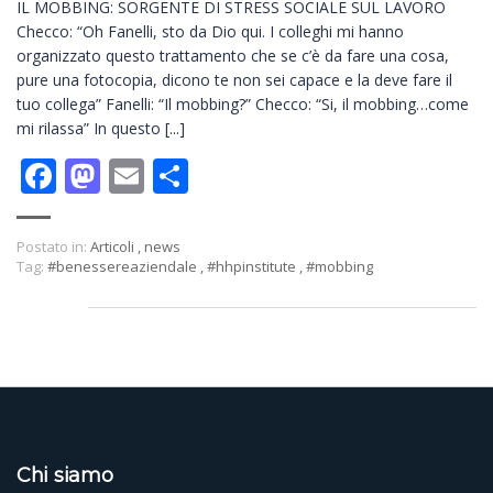
IL MOBBING: SORGENTE DI STRESS SOCIALE SUL LAVORO
Checco: “Oh Fanelli, sto da Dio qui. I colleghi mi hanno
organizzato questo trattamento che se c’è da fare una cosa,
pure una fotocopia, dicono te non sei capace e la deve fare il
tuo collega” Fanelli: “Il mobbing?” Checco: “Si, il mobbing…come
mi rilassa” In questo [...]
Facebook
Mastodon
Email
Condividi
Postato in:
Articoli
,
news
Tag:
#benessereaziendale
,
#hhpinstitute
,
#mobbing
Chi siamo