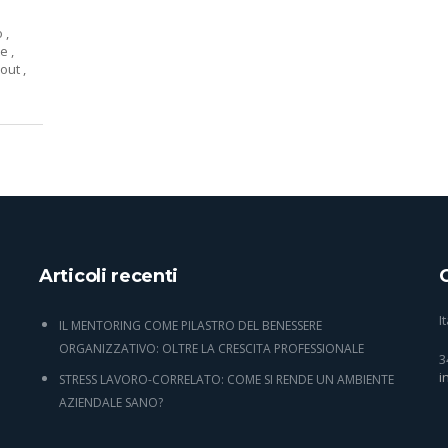
o
,
te
,
nout
,
Articoli recenti
I
IL MENTORING COME PILASTRO DEL BENESSERE
ORGANIZZATIVO: OLTRE LA CRESCITA PROFESSIONALE
3
i
STRESS LAVORO-CORRELATO: COME SI RENDE UN AMBIENTE
AZIENDALE SANO?