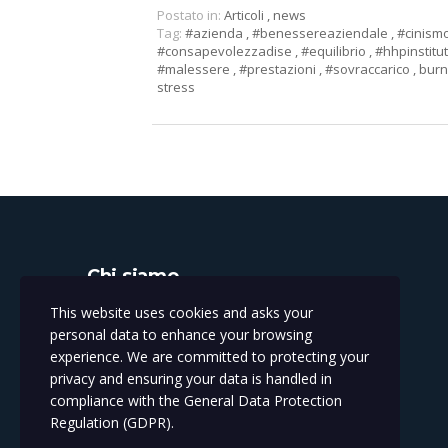
Postato in:
Articoli
,
news
Tag:
#azienda
,
#benessereaziendale
,
#cinism
#consapevolezzadise
,
#equilibrio
,
#hhpinstitu
#malessere
,
#prestazioni
,
#sovraccarico
,
bur
stress
Chi siamo
This website uses cookies and asks your
Istituto per la salute e prestazione umana
personal data to enhance your browsing
experience. We are committed to protecting your
privacy and ensuring your data is handled in
compliance with the
General Data Protection
Regulation (GDPR)
.