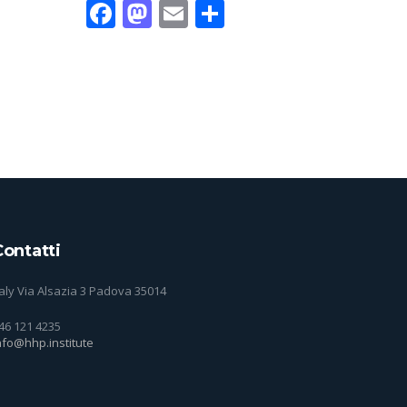
Facebook
Mastodon
Email
Condividi
Contatti
taly Via Alsazia 3 Padova 35014
46 121 4235
nfo@hhp.institute