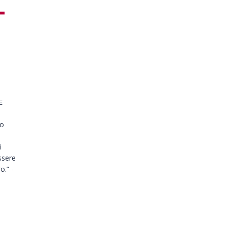
E
E
ro
i
ssere
o.” -
i