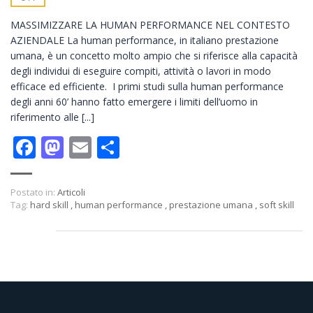
MASSIMIZZARE LA HUMAN PERFORMANCE NEL CONTESTO
AZIENDALE La human performance, in italiano prestazione
umana, è un concetto molto ampio che si riferisce alla capacità
degli individui di eseguire compiti, attività o lavori in modo
efficace ed efficiente. I primi studi sulla human performance
degli anni 60’ hanno fatto emergere i limiti dell’uomo in
riferimento alle [...]
Facebook
Mastodon
Email
Condividi
Postato in:
Articoli
Tag:
hard skill
,
human performance
,
prestazione umana
,
soft skill