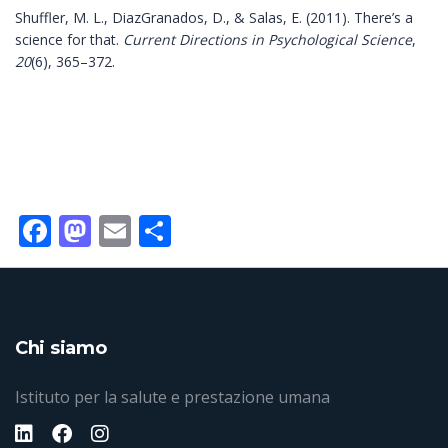
Shuffler, M. L., DiazGranados, D., & Salas, E. (2011). There’s a
science for that.
Current Directions in Psychological Science
,
20
(6), 365–372.
Facebook
Mastodon
Email
Condividi
Chi siamo
Istituto per la salute e prestazione umana