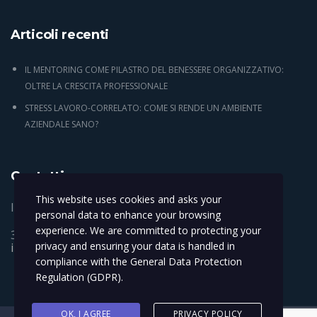
Articoli recenti
IL MENTORING COME PILASTRO DEL BENESSERE ORGANIZZATIVO:
OLTRE LA CRESCITA PROFESSIONALE
STRESS LAVORO-CORRELATO: COME SI RENDE UN AMBIENTE
AZIENDALE SANO?
Contatti
This website uses cookies and asks your
Italy Via Alsazia 3 Padova 35014
personal data to enhance your browsing
experience. We are committed to protecting your
346 121 4235
privacy and ensuring your data is handled in
info@hhp.institute
compliance with the
General Data Protection
Regulation (GDPR)
.
OK, I AGREE
PRIVACY POLICY