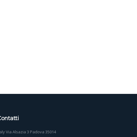
ontatti
taly Via Alsazia 3 Padova 35014