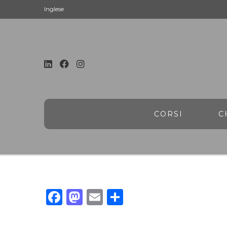
Inglese
CORSI
C
Facebook
Mastodon
Email
Condividi