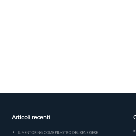
Articoli recenti
C
I
IL MENTORING COME PILASTRO DEL BENESSERE